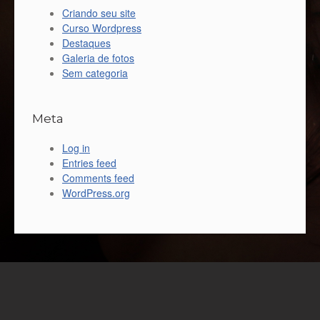
Criando seu site
Curso Wordpress
Destaques
Galeria de fotos
Sem categoria
Meta
Log in
Entries feed
Comments feed
WordPress.org